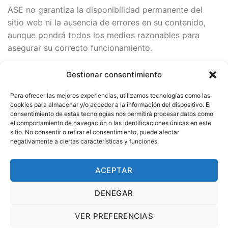
ASE no garantiza la disponibilidad permanente del
sitio web ni la ausencia de errores en su contenido,
aunque pondrá todos los medios razonables para
asegurar su correcto funcionamiento.
Gestionar consentimiento
7. Legislación aplicable
Para ofrecer las mejores experiencias, utilizamos tecnologías como las
El presente aviso legal se rige por la legislación
cookies para almacenar y/o acceder a la información del dispositivo. El
consentimiento de estas tecnologías nos permitirá procesar datos como
española. Para cualquier controversia que pudiera
el comportamiento de navegación o las identificaciones únicas en este
derivarse del acceso o uso del sitio web, ambas
sitio. No consentir o retirar el consentimiento, puede afectar
partes se someterán a los juzgados y tribunales de
negativamente a ciertas características y funciones.
Madrid, salvo disposición legal en contrario.
ACEPTAR
DENEGAR
POLÍTICA DE PRIVACIDAD
AVISO LEGAL
VER PREFERENCIAS
POLÍTICA DE COMPRAS Y DEVOLUCIONES
HOTELES