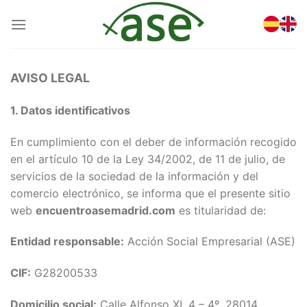
Saltar
al
contenido
AVISO LEGAL
1. Datos identificativos
En cumplimiento con el deber de información recogido
en el artículo 10 de la Ley 34/2002, de 11 de julio, de
servicios de la sociedad de la información y del
comercio electrónico, se informa que el presente sitio
web
encuentroasemadrid.com
es titularidad de:
Entidad responsable:
Acción Social Empresarial (ASE)
CIF:
G28200533
Domicilio social:
Calle Alfonso XI, 4 – 4º, 28014