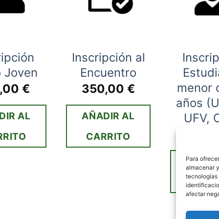
ripción
Inscripción al
Inscri
o Joven
Encuentro
Estudi
menor 
0,00
€
350,00
€
años (
DIR AL
AÑADIR AL
UFV, 
175,
RRITO
CARRITO
Para ofrecer
AÑADI
almacenar y/
tecnologías
CARR
identificaci
afectar nega