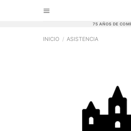
Saltar
al
contenido
75 AÑOS DE COM
INICIO
/
ASISTENCIA