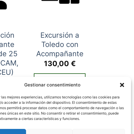
pción
Excursión a
ante
Toledo con
de 25
Acompañante
UCAM,
130,00
€
CEU)
AÑADIR AL
00
€
Gestionar consentimiento
CARRITO
 las mejores experiencias, utilizamos tecnologías como las cookies para
R AL
o acceder a la información del dispositivo. El consentimiento de estas
 nos permitirá procesar datos como el comportamiento de navegación o las
ITO
ones únicas en este sitio. No consentir o retirar el consentimiento, puede
tivamente a ciertas características y funciones.