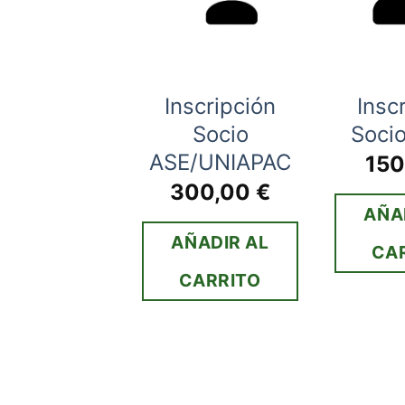
ena de
Inscripción
Insc
iversario
Socio
Soci
con
ASE/UNIAPAC
15
mpañante
300,00
€
AÑA
00,00
€
AÑADIR AL
CA
ÑADIR AL
CARRITO
ARRITO