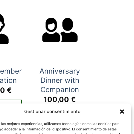
Member
Anniversary
ation
Dinner with
Companion
00
€
100,00
€
R AL
Gestionar consentimiento
AÑADIR AL
ITO
 las mejores experiencias, utilizamos tecnologías como las cookies para
CARRITO
o acceder a la información del dispositivo. El consentimiento de estas