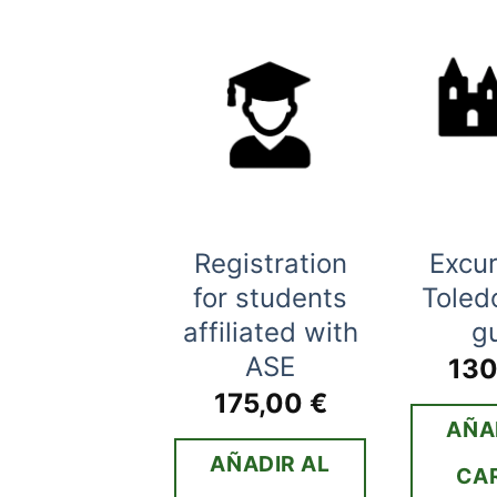
Registration
Excur
ansport
for students
Toled
0,00
€
affiliated with
g
ÑADIR AL
ASE
13
175,00
€
ARRITO
AÑA
AÑADIR AL
CA