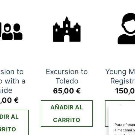
sion to
Excursion to
Young 
o with a
Toledo
Registr
uide
65,00
€
150,
0,00
€
AÑADIR AL
AÑADI
DIR AL
CARRITO
CARR
Para ofrecer
RRITO
almacenar y/