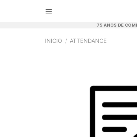
Saltar
al
contenido
75 AÑOS DE COM
INICIO
/
ATTENDANCE